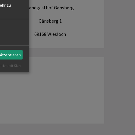
ehr zu
Landgasthof Gänsberg
Gänsberg 1
69168 Wiesloch
 akzeptieren
isiert mit Klaro!