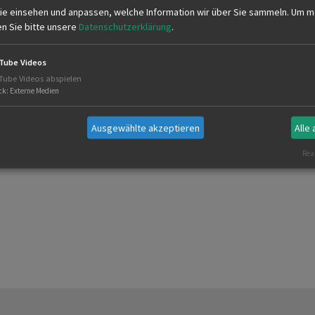
ie einsehen und anpassen, welche Information wir über Sie sammeln.
Um m
19:00
en Sie bitte unsere
Datenschutzerklärung
.
Ende: 22:00
Tube Videos
Tube Videos abspielen
ck
:
Externe Medien
Ausgewählte akzeptieren
Alle
Real