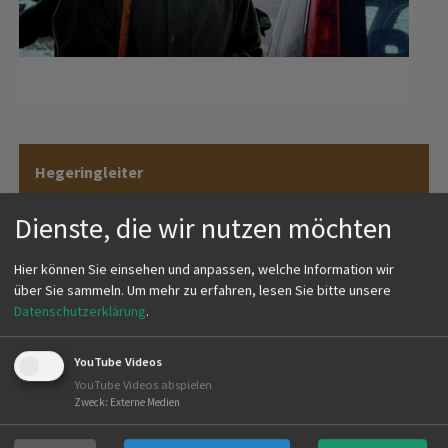
Hegeringleiter
Dienste, die wir nutzen möchten
Tim Wissutschek
Hier können Sie einsehen und anpassen, welche Information wir
Hauptstr. 125
über Sie sammeln.
Um mehr zu erfahren, lesen Sie bitte unsere
74931 Lobbach
Datenschutzerklärung
.
Telefon 06221 5828046
E-Mail
tim.wissutschek(at)outlook.de
YouTube Videos
YouTube Videos abspielen
Zweck
:
Externe Medien